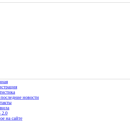
вная
истрация
тистика
 последние новости
такты
вила
 2.0
ое на сайте