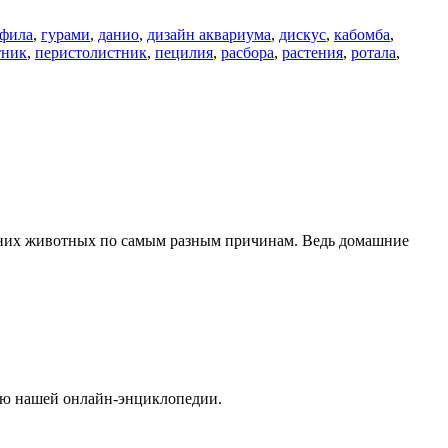
офила
,
гурами
,
данио
,
дизайн аквариума
,
дискус
,
кабомба
,
тник
,
перистолистник
,
пецилия
,
расбора
,
растения
,
ротала
,
ашних животных по самым разным причинам. Ведь домашние
нию нашей онлайн-энциклопедии.