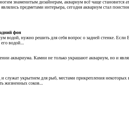
ногим знаменитым дизайнерам, аквариум всё чаще становится а
 являлись предметами интерьера, сегодня аквариум стал поистин
адний фон
ум водой, нужно решить для себя вопрос о задней стенке. Если
его водой...
нии аквариума. Камни не только украшают аквариум, но и являю
 служат укрытием для рыб, местами прикрепления некоторых ви
ь жизненных соков...