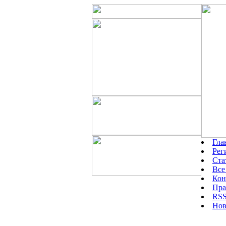
Гла
Рег
Ста
Все
Кон
Пра
RSS
Нов