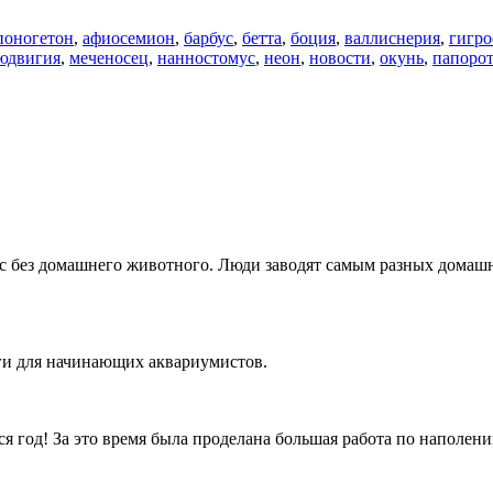
поногетон
,
афиосемион
,
барбус
,
бетта
,
боция
,
валлиснерия
,
гигр
юдвигия
,
меченосец
,
нанностомус
,
неон
,
новости
,
окунь
,
папоро
фис без домашнего животного. Люди заводят самым разных дом
иги для начинающих аквариумистов.
я год! За это время была проделана большая работа по наполе