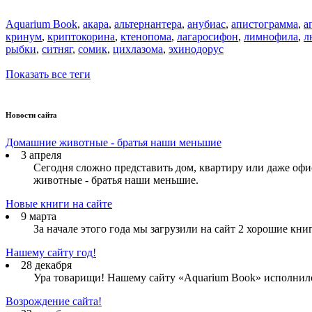
Aquarium Book
,
акара
,
альтернантера
,
анубиас
,
апистограмма
,
а
кринум
,
криптокорина
,
ктенопома
,
лагаросифон
,
лимнофила
,
л
рыбки
,
ситняг
,
сомик
,
цихлазома
,
эхинодорус
Показать все теги
Новости сайта
Домашние животные - братья наши меньшие
3 апреля
Сегодня сложно представить дом, квартиру или даже о
животные - братья наши меньшие.
Новые книги на сайте
9 марта
За начале этого года мы загрузили на сайт 2 хорошие кн
Нашему сайту год!
28 декабря
Ура товарищи! Нашему сайту «Aquarium Book» исполнилс
Возрождение сайта!