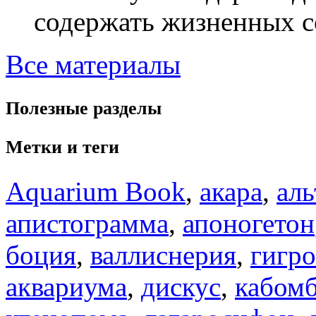
содержать жизненных со
Все материалы
Полезные разделы
Метки и теги
Aquarium Book
,
акара
,
аль
апистограмма
,
апоногетон
боция
,
валлиснерия
,
гигр
аквариума
,
дискус
,
кабом