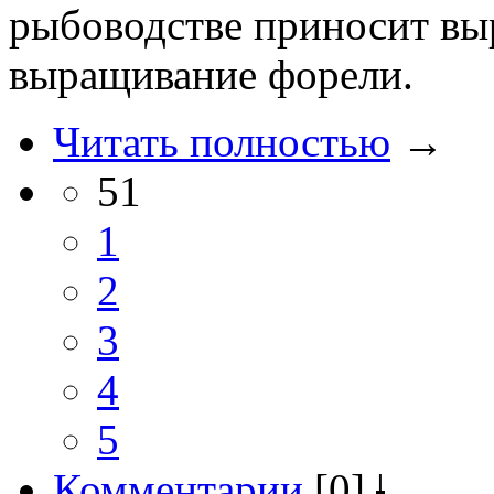
рыбоводстве приносит вы
выращивание форели.
Читать полностью
→
51
1
2
3
4
5
Комментарии
[0]
|