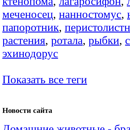
ктенопома
,
лагаросифон
,
меченосец
,
нанностомус
,
папоротник
,
перистолист
растения
,
ротала
,
рыбки
,
эхинодорус
Показать все теги
Новости сайта
Домашние животные - бр