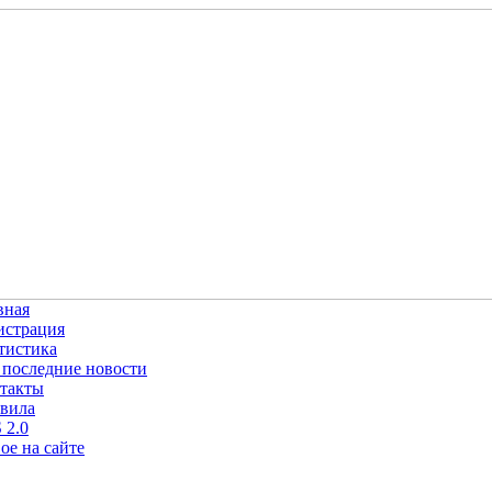
вная
истрация
тистика
 последние новости
такты
вила
 2.0
ое на сайте