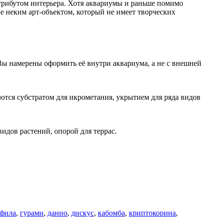
трибутом интерьера. Хотя аквариумы и раньше помимо
е неким арт-объектом, который не имеет творческих
 Вы намерены оформить её внутри аквариума, а не с внешней
тся субстратом для икрометания, укрытием для ряда видов
дов растений, опорой для террас.
офила
,
гурами
,
данио
,
дискус
,
кабомба
,
криптокорина
,