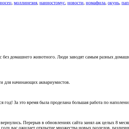
носец
,
моллинезия
,
нанностомус
,
новости
,
номафила
,
окунь
,
пап
фис без домашнего животного. Люди заводят самым разных дом
иги для начинающих аквариумистов.
я год! За это время была проделана большая работа по наполе
ернулись. Перерыв в обновлениях сайта занял аж целых 8 месяц
году вас ожидает открытие множества новых разделов, различн