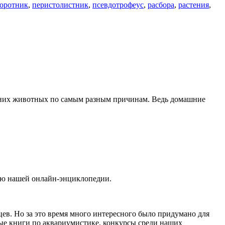
оротник
,
перистолистник
,
псевдотрофеус
,
расбора
,
растения
,
ашних животных по самым разным причинам. Ведь домашние
нию нашей онлайн-энциклопедии.
ев. Но за это время много интересного было придумано для
ые книги по аквариумистике, конкурсы среди наших