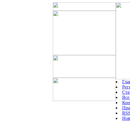
Гла
Рег
Ста
Все
Кон
Пра
RSS
Нов