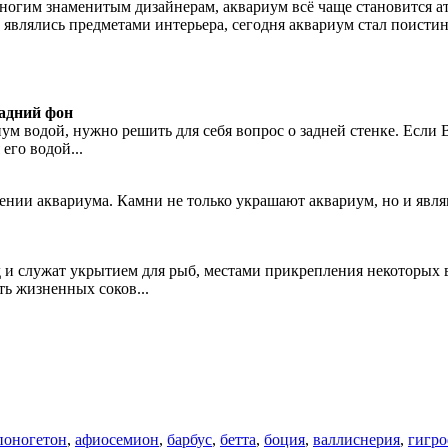
ногим знаменитым дизайнерам, аквариум всё чаще становится а
 являлись предметами интерьера, сегодня аквариум стал поистин
адний фон
ум водой, нужно решить для себя вопрос о задней стенке. Если
его водой...
нии аквариума. Камни не только украшают аквариум, но и являю
 служат укрытием для рыб, местами прикрепления некоторых ви
ь жизненных соков...
поногетон
,
афиосемион
,
барбус
,
бетта
,
боция
,
валлиснерия
,
гигр