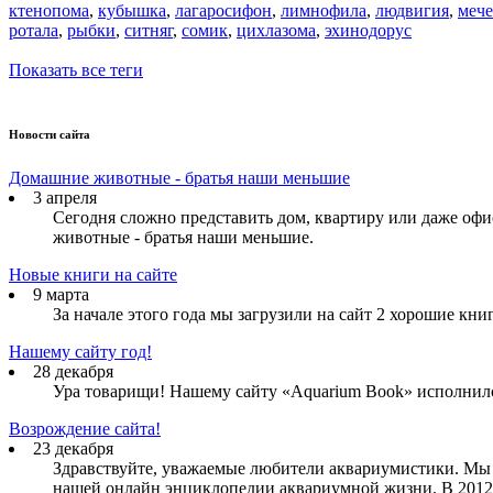
ктенопома
,
кубышка
,
лагаросифон
,
лимнофила
,
людвигия
,
мече
ротала
,
рыбки
,
ситняг
,
сомик
,
цихлазома
,
эхинодорус
Показать все теги
Новости сайта
Домашние животные - братья наши меньшие
3 апреля
Сегодня сложно представить дом, квартиру или даже о
животные - братья наши меньшие.
Новые книги на сайте
9 марта
За начале этого года мы загрузили на сайт 2 хорошие кн
Нашему сайту год!
28 декабря
Ура товарищи! Нашему сайту «Aquarium Book» исполнилс
Возрождение сайта!
23 декабря
Здравствуйте, уважаемые любители аквариумистики. Мы в
нашей онлайн энциклопедии аквариумной жизни. В 2012 