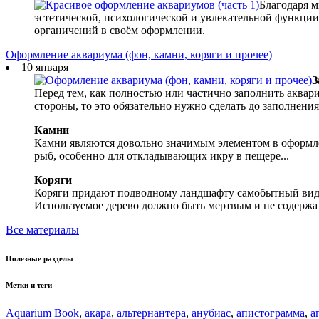
Благодаря м
эстетической, психологической и увлекательной функции
органичений в своём оформлении.
Оформление аквариума (фон, камни, коряги и прочее)
10 января
З
Перед тем, как полностью или частично заполнить аквари
стороны, то это обязательно нужно сделать до заполнения 
Камни
Камни являются довольно значимым элементом в оформле
рыб, особенно для откладывающих икру в пещере...
Коряги
Коряги придают подводному ландшафту самобытный вид и
Используемое дерево должно быть мертвым и не содержат
Все материалы
Полезные разделы
Метки и теги
Aquarium Book
,
акара
,
альтернантера
,
анубиас
,
апистограмма
,
а